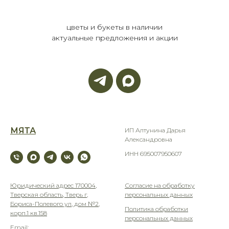
цветы и букеты в наличии
актуальные предложения и акции
МЯТА
ИП Алтунина Дарья
Александровна
ИНН 695007950607
Юридический адрес 170004,
Согласие на обработку
Тверская область, Тверь г,
персональных данных
Бориса-Полевого ул, дом №2,
Политика обработки
корп.1 кв.158
персональных данных
Email: