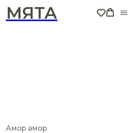
МЯТА
Амор амор