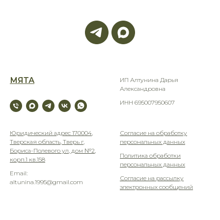
МЯТА
ИП Алтунина Дарья
Александровна
ИНН 695007950607
Юридический адрес 170004,
Согласие на обработку
Тверская область, Тверь г,
персональных данных
Бориса-Полевого ул, дом №2,
Политика обработки
корп.1 кв.158
персональных данных
Email:
Согласие на рассылку
altunina.1995@gmail.com
электронных сообщений